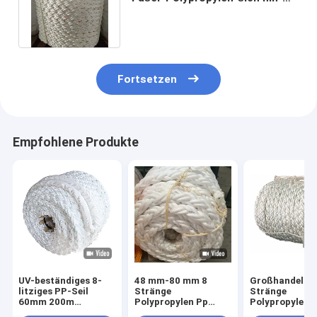
und herbewegenden Seil-64mm
Fortsetzen
Empfohlene Produkte
UV-beständiges 8-
48 mm-80 mm 8
Großhandel 8
litziges PP-Seil
Stränge
Stränge
60mm 200m
Polypropylen Pp
Polypropylen 
schwimmfähiges
Marine Seile Weiße
geflochtenes 