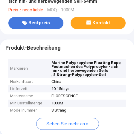
sich hin- und herbewegenden Seil-64mm
Preis：negotiable
MOQ：1000M
Bestpreis
Kontakt
Produkt-Beschreibung
,
Marine Polypropylene Floating Rope
Festmachen des Polypropylen-sich
Markieren
hin- und herbewegenden Seils
,
8 Strang-Polypropylen-Seil
Herkunftsort
China
Lieferzeit
10-15days
Markenname
FLORESCENCE
Min Bestellmenge
1000M
Modellnummer
8 Strang
Sehen Sie mehr an