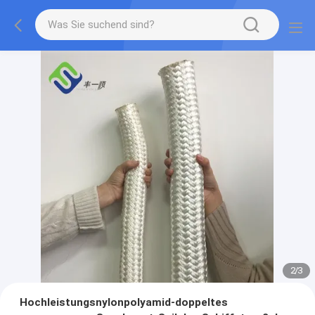
2
/
3
Hochleistungsnylonpolyamid-doppeltes