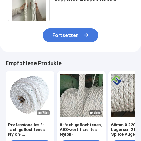
Segelsport-Seil des Schiffstau-2
des Zoll-48mm
Fortsetzen
Empfohlene Produkte
Professionelles 8-
8-fach geflochtenes,
68mm X 220m 
fach geflochtenes
ABS-zertifiziertes
Lagerseil 2 Me
Nylon-
Nylon-
Splice Augen B
Festmacherseil ABS-
Festmacherseil
Enden