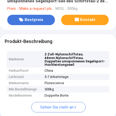
umsponnenes Segelsport-Seil des Schiffstau-2 des
Zoll-48mm
Preis：Make a request pls
MOQ：500kg
Bestpreis
Kontakt
Produkt-Beschreibung
,
2 Zoll-Nylonschiffstau
,
48mm Nylonschiffstau
Markieren
Doppeltes umsponnenes Segelsport-
Hochleistungsseil
Herkunftsort
China
Lieferzeit
5-7 Arbeitstage
Markenname
Florescence
Min Bestellmenge
500kg
Modellnummer
Doppelte Borte
Sehen Sie mehr an