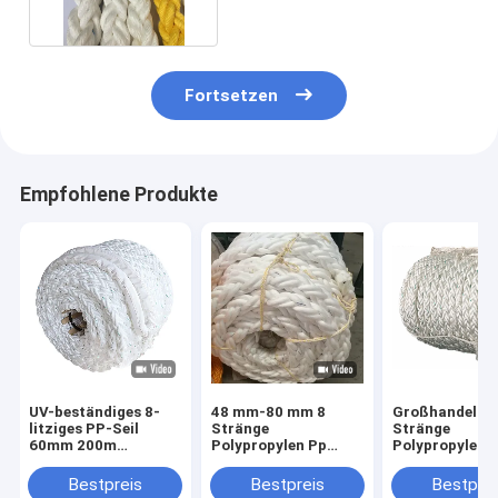
Fortsetzen
Empfohlene Produkte
UV-beständiges 8-
48 mm-80 mm 8
Großhandel 8
litziges PP-Seil
Stränge
Stränge
60mm 200m
Polypropylen Pp
Polypropylen 
schwimmfähiges
Marine Seile Weiße
geflochtenes 
Polypropylen-
Farbe mit CCS-
Festmachersei
Bestpreis
Bestpreis
Bestprei
Festmacherseil für
Zertifikaten
Schiffe und