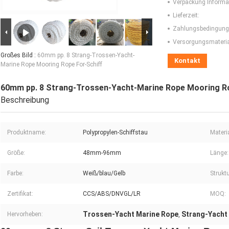
Verpackung Informa
Lieferzeit:
Zahlungsbedingung
Versorgungsmaterial
Großes Bild :
60mm pp. 8 Strang-Trossen-Yacht-
Kontakt
Marine Rope Mooring Rope For-Schiff
60mm pp. 8 Strang-Trossen-Yacht-Marine Rope Mooring Ro
Beschreibung
Produktname:
Polypropylen-Schiffstau
Materia
Größe:
48mm-96mm
Länge:
Farbe:
Weiß/blau/Gelb
Struktu
Zertifikat:
CCS/ABS/DNVGL/LR
MOQ:
Trossen-Yacht Marine Rope
Strang-Yacht 
Hervorheben:
,