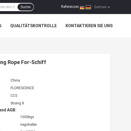
Referenzen
Suche
|
German
G
QUALITÄTSKONTROLLE
KONTAKTIEREN SIE UNS
ng Rope For-Schiff
China
FLORESCENCE
CCS
Strang 8
and AGB:
1000kgs
negotiable