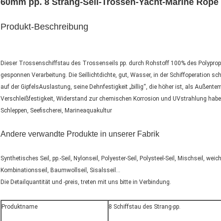
60mm pp. 8 Strang-Seil-Trossen-Yacht-Marine Rope
Produkt-Beschreibung
Dieser Trossenschiffstau des Trossenseils pp. durch Rohstoff 100% des Polypropy
gesponnen Verarbeitung. Die Seillichtdichte, gut, Wasser, in der Schiffoperation s
auf der GipfelsAuslastung, seine Dehnfestigkeit „billig“, die höher ist, als Außent
Verschleißfestigkeit, Widerstand zur chemischen Korrosion und UVstrahlung habe
Schleppen, Seefischerei, Marineaquakultur
Andere verwandte Produkte in unserer Fabrik
Synthetisches Seil, pp.-Seil, Nylonseil, Polyester-Seil, Polysteel-Seil, Mischseil, wei
Kombinationsseil, Baumwollseil, Sisalsseil…
Die Detailquantität und -preis, treten mit uns bitte in Verbindung.
Produktname
8 Schiffstau des Strang-pp.