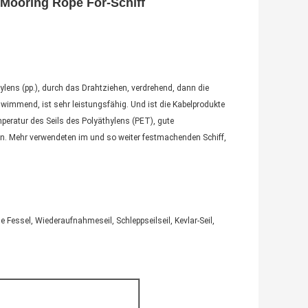
 Mooring Rope For-Schiff
lens (pp.), durch das Drahtziehen, verdrehend, dann die
chwimmend, ist sehr leistungsfähig. Und ist die Kabelprodukte
emperatur des Seils des Polyäthylens (PET), gute
n. Mehr verwendeten im und so weiter festmachenden Schiff,
che Fessel, Wiederaufnahmeseil, Schleppseilseil, Kevlar-Seil,