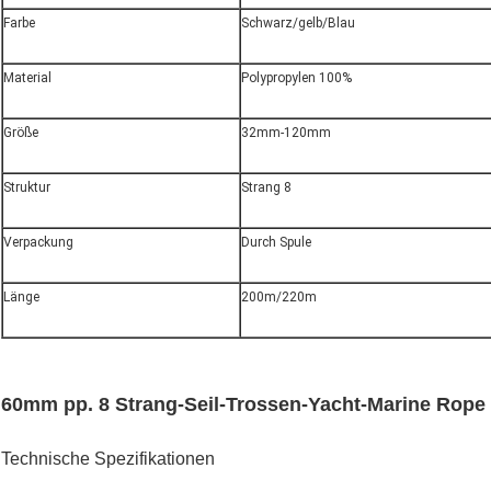
Farbe
Schwarz/gelb/Blau
Material
Polypropylen 100%
Größe
32mm-120mm
Struktur
Strang 8
Verpackung
Durch Spule
Länge
200m/220m
60mm pp. 8 Strang-Seil-Trossen-Yacht-Marine Rope
Technische Spezifikationen