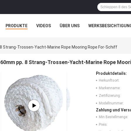
PRODUKTE
VIDEOS
ÜBER UNS
WERKSBESICHTIGUN
N
ALLE FÄLLE
8 Strang-Trossen-Yacht-Marine Rope Mooring Rope For-Schiff
60mm pp. 8 Strang-Trossen-Yacht-Marine Rope Moori
Produktdetails:
Herkunftsort:
Markenname:
Zertifizierung:
Modellnummer:
Zahlung und Vers
Min Bestellmenge:
Preis: