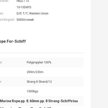
tionen:
PALETTE
10-15DAYS
en:
D/P, T/T, Western Union
-Fähigkeit:
5000m/week
pe For-Schiff
l:
Polypropylen 100%
200m/220m
r:
Strang 8 Strand/12
1000kgs
Marine Rope pp. 8
60mm pp. 8 Strang-Schiffstau
,