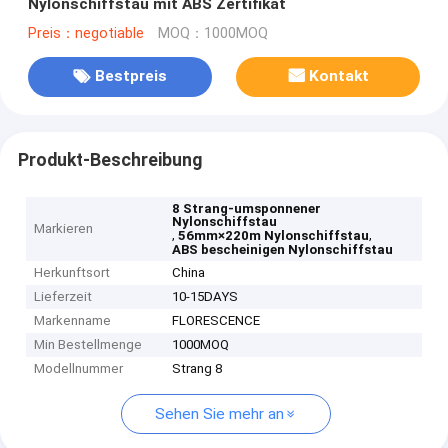
Nylonschiffstau mit ABS Zertifikat
Preis：negotiable
MOQ：1000MOQ
Bestpreis
Kontakt
Produkt-Beschreibung
8 Strang-umsponnener
Nylonschiffstau
Markieren
,
,
56mm×220m Nylonschiffstau
ABS bescheinigen Nylonschiffstau
Herkunftsort
China
Lieferzeit
10-15DAYS
Markenname
FLORESCENCE
Min Bestellmenge
1000MOQ
Modellnummer
Strang 8
Sehen Sie mehr an