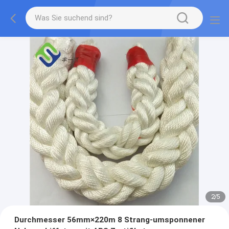
2
/
5
Durchmesser 56mm×220m 8 Strang-umsponnener