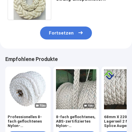
Nylonschiffstau mit ABS
Zertifikat
Fortsetzen
Empfohlene Produkte
Professionelles 8-
8-fach geflochtenes,
68mm X 220m 
fach geflochtenes
ABS-zertifiziertes
Lagerseil 2 Me
Nylon-
Nylon-
Splice Augen B
Festmacherseil ABS-
Festmacherseil
Enden