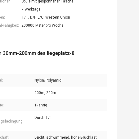
tionen:
Spule mit gesponnener Tasche
7 Werktage
en:
T/T, D/P, L/C, Western Union
-Fähigkeit:
200000 Meter pro Woche
r 30mm-200mm des liegeplatz-8
l:
Nylon/Polyamid
200m, 220m
ie:
1-jährig
Durch T/T
ngsbedingung:
chaft:
Leicht, schwimmend, hohe Bruchlast