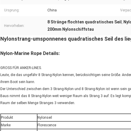
Ursprung:
China
Verpac
8 Stränge flochten quadratisches Seil
Nyl
,
Hervorheben:
200mm Nylonschiffstau
Nylonstrang-umsponnenes quadratisches Seil des lieg
Nylon-Marine Rope Details:
GROSS FÜR ANKER-LINES.
Leute, die das ungefähr 8 Strang-Nylon kennen, berücksichtigen seine Größe. Ande
ihrem Boot sein kann.
Der Unterschied zwischen dem 3 Strang-Nylon und 8 Strang-Nylon ist wenn sein ge
Baus nimmt das 8 Strang-Nylon weit weniger Raum als Strang 3 auf. Es legt kompak
Raum der selben Menge Stranges 3 verwenden.
Produkt
Nylonseil
Marke
Florescence