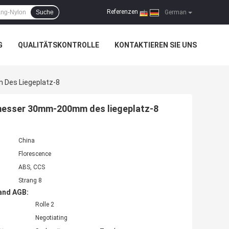
Referenzen
Suche
|
German
G
QUALITÄTSKONTROLLE
KONTAKTIEREN SIE UNS
Des Liegeplatz-8
messer 30mm-200mm des liegeplatz-8
China
Florescence
ABS, CCS
Strang 8
and AGB:
Rolle 2
Negotiating