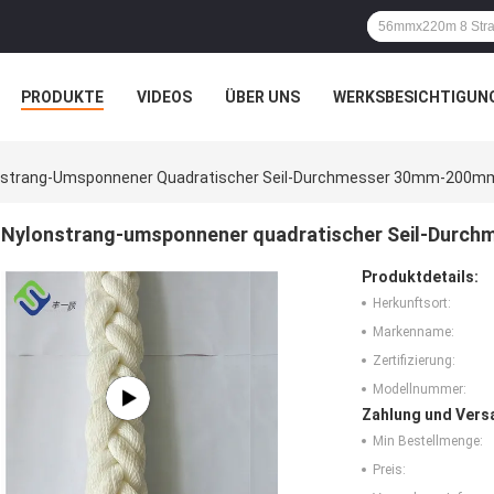
PRODUKTE
VIDEOS
ÜBER UNS
WERKSBESICHTIGUN
N
ALLE FÄLLE
nstrang-Umsponnener Quadratischer Seil-Durchmesser 30mm-200mm 
Nylonstrang-umsponnener quadratischer Seil-Durch
Produktdetails:
Herkunftsort:
Markenname:
Zertifizierung:
Modellnummer:
Zahlung und Vers
Min Bestellmenge:
Preis: