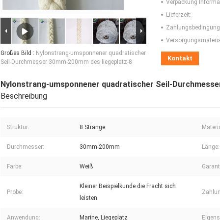
Verpackung Informa
Lieferzeit:
Zahlungsbedingung
Versorgungsmaterial
Großes Bild :
Nylonstrang-umsponnener quadratischer
Kontakt
Seil-Durchmesser 30mm-200mm des liegeplatz-8
Nylonstrang-umsponnener quadratischer Seil-Durchmesse
Beschreibung
Struktur:
8 Stränge
Materia
Durchmesser:
30mm-200mm
Länge:
Farbe:
Weiß
Garant
Kleiner Beispielkunde die Fracht sich
Probe:
Zahlu
leisten
Anwendung:
Marine, Liegeplatz
Eigens