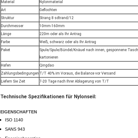
Material
Nylonmaterial
Art
Geflochten
Struktur
Strang 8 sdtrand/12
Durchmesser
10mm-160mm
Länge
220m oder als Ihr Antrag
Farbe
Weiß, schwarz oder als Ihr Antrag
Paket
Spule/Spule/Bündel/Knäuel nach innen, gesponnene Tasch
kartonieren
Hafen
Qingdao
Zahlungsbedingungen
T/T 40% im Voraus, die Balance vor Versand
Liefern Sie Zeit
7-20 Tage nach Ihrer Ablagerung von T/T
Technische Spezifikationen für Nylonseil:
EIGENSCHAFTEN
ISO 1140
SANS 943