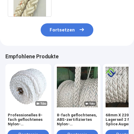
10 mm, 220 Meter Länge für
Schiffe
Fortsetzen
Empfohlene Produkte
Professionelles 8-
8-fach geflochtenes,
68mm X 220m 
fach geflochtenes
ABS-zertifiziertes
Lagerseil 2 Me
Nylon-
Nylon-
Splice Augen B
Festmacherseil ABS-
Festmacherseil
Enden
zertifiziertes,
220m für das
Schimmelwide