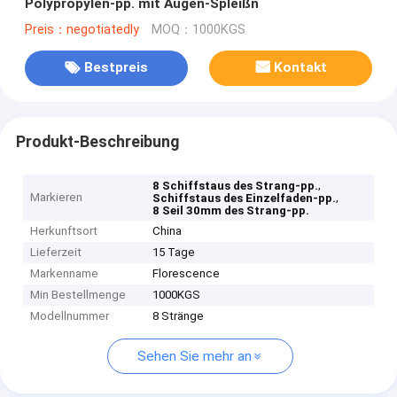
Polypropylen-pp. mit Augen-Spleißn
Preis：negotiatedly
MOQ：1000KGS
Bestpreis
Kontakt
Produkt-Beschreibung
,
8 Schiffstaus des Strang-pp.
Markieren
,
Schiffstaus des Einzelfaden-pp.
8 Seil 30mm des Strang-pp.
Herkunftsort
China
Lieferzeit
15 Tage
Markenname
Florescence
Min Bestellmenge
1000KGS
Modellnummer
8 Stränge
Sehen Sie mehr an