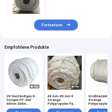
Polypropylen-pp. mit Augen-
Spleißn
Fortsetzen
Empfohlene Produkte
UV-beständiges 8-
48 mm-80 mm 8
Großhandel 8
litziges PP-Seil
Stränge
Stränge
60mm 200m
Polypropylen Pp
Polypropylen 
schwimmfähiges
Marine Seile Weiße
geflochtenes 
Polypropylen-
Farbe mit CCS-
Festmachersei