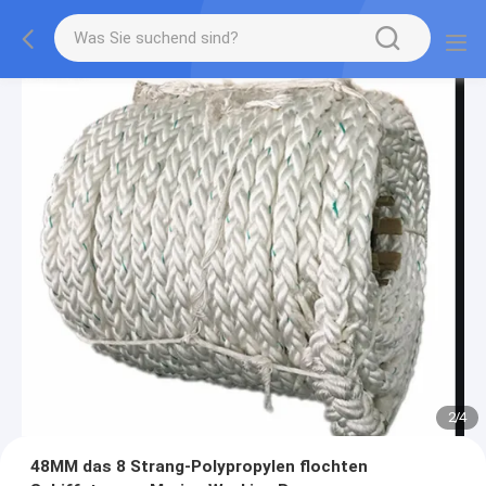
2
/
4
48MM das 8 Strang-Polypropylen flochten