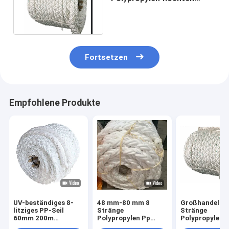
Schiffstau pp. Marine
Working Rope
Fortsetzen
Empfohlene Produkte
UV-beständiges 8-
48 mm-80 mm 8
Großhandel 8
litziges PP-Seil
Stränge
Stränge
60mm 200m
Polypropylen Pp
Polypropylen 
schwimmfähiges
Marine Seile Weiße
geflochtenes 