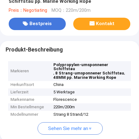
Schiffstau pp. Marine Working Rope
Preis：Negotiating
MOQ：220m/200m
Bestpreis
Kontakt
Produkt-Beschreibung
Polypropylen-umsponnener
Schiffstau
Markieren
,
,
8 Strang-umsponnener Schiffstau
48MM pp. Marine Working Rope
Herkunftsort
China
Lieferzeit
5 Werktage
Markenname
Florescence
Min Bestellmenge
220m/200m
Modellnummer
Strang 8 Strand/12
Sehen Sie mehr an