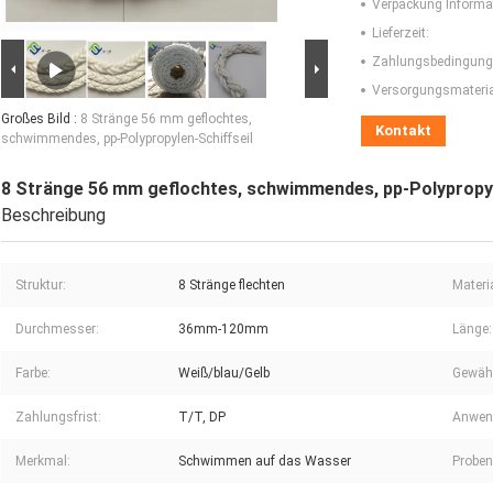
Verpackung Informa
Lieferzeit:
Zahlungsbedingung
Versorgungsmaterial
Großes Bild :
8 Stränge 56 mm geflochtes,
Kontakt
schwimmendes, pp-Polypropylen-Schiffseil
8 Stränge 56 mm geflochtes, schwimmendes, pp-Polypropyl
Beschreibung
Struktur:
8 Stränge flechten
Materia
Durchmesser:
36mm-120mm
Länge:
Farbe:
Weiß/blau/Gelb
Gewähr
Zahlungsfrist:
T/T, DP
Anwen
Merkmal:
Schwimmen auf das Wasser
Proben