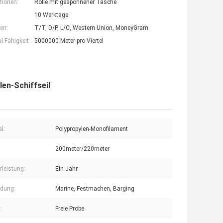
tionen:
Rolle mit gesponnener Tasche
10 Werktage
en:
T/T, D/P, L/C, Western Union, MoneyGram
-Fähigkeit:
5000000 Meter pro Viertel
en-Schiffseil
l:
Polypropylen-Monofilament
200meter/220meter
leistung:
Ein Jahr
dung:
Marine, Festmachen, Barging
:
Freie Probe