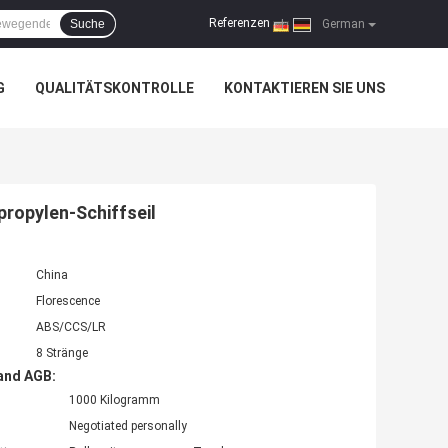
Referenzen
Suche
|
German
G
QUALITÄTSKONTROLLE
KONTAKTIEREN SIE UNS
ropylen-Schiffseil
China
Florescence
ABS/CCS/LR
8 Stränge
and AGB:
1000 Kilogramm
Negotiated personally