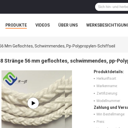
PRODUKTE
VIDEOS
ÜBER UNS
WERKSBESICHTIGUN
N
ALLE FÄLLE
 56 Mm Geflochtes, Schwimmendes, Pp-Polypropylen-Schiffseil
8 Stränge 56 mm geflochtes, schwimmendes, pp-Polyp
Produktdetails:
Herkunftsort:
Markenname:
Zertifizierung:
Modellnummer:
Zahlung und Vers
Min Bestellmenge:
Preis: