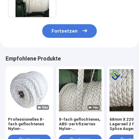
Anlegeschwanzseil 220 m
Fortsetzen
Empfohlene Produkte
Professionelles 8-
8-fach geflochtenes,
68mm X 220m 
fach geflochtenes
ABS-zertifiziertes
Lagerseil 2 Me
Nylon-
Nylon-
Splice Augen B
Festmacherseil ABS-
Festmacherseil
Enden
zertifiziertes,
220m für das
Schimmelwide