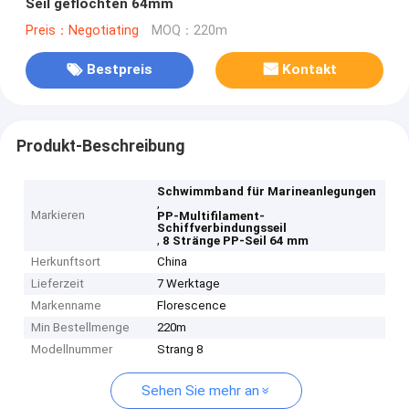
Seil geflochten 64mm
Preis：Negotiating
MOQ：220m
Bestpreis
Kontakt
Produkt-Beschreibung
Schwimmband für Marineanlegungen
,
Markieren
PP-Multifilament-
Schiffverbindungsseil
,
8 Stränge PP-Seil 64 mm
Herkunftsort
China
Lieferzeit
7 Werktage
Markenname
Florescence
Min Bestellmenge
220m
Modellnummer
Strang 8
Sehen Sie mehr an