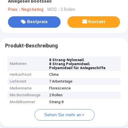
Anlegeseil Bootsseil
Preis：Negotiating
MOQ：2 Rollen
Bestpreis
Kontakt
Produkt-Beschreibung
,
8 Strang-Nylonseil
Markieren
,
8 Strang Polyamidseil
Polyamidseil für Anlegeschiffe
Herkunftsort
China
Lieferzeit
7 Arbeitstage
Markenname
Florescence
Min Bestellmenge
2 Rollen
Modellnummer
Strang 8
Sehen Sie mehr an