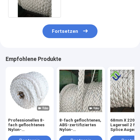
Anlegeseil Bootsseil
Fortsetzen
Empfohlene Produkte
Professionelles 8-
8-fach geflochtenes,
68mm X 220m 
fach geflochtenes
ABS-zertifiziertes
Lagerseil 2 Me
Nylon-
Nylon-
Splice Augen B
Festmacherseil ABS-
Festmacherseil
Enden
zertifiziertes,
220m für das
Schimmelwide