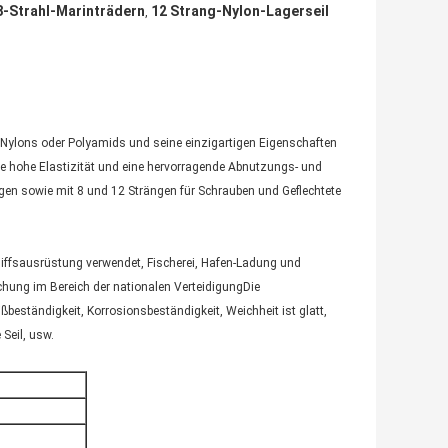
8-Strahl-Marinträdern
12 Strang-Nylon-Lagerseil
,
s Nylons oder Polyamids und seine einzigartigen Eigenschaften
ine hohe Elastizität und eine hervorragende Abnutzungs- und
ngen sowie mit 8 und 12 Strängen für Schrauben und Geflechtete
Schiffsausrüstung verwendet, Fischerei, Hafen-Ladung und
schung im Bereich der nationalen VerteidigungDie
ßbeständigkeit, Korrosionsbeständigkeit, Weichheit ist glatt,
Seil, usw.