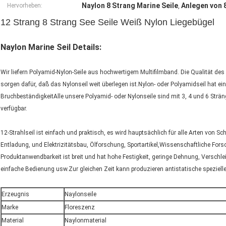
Naylon 8 Strang Marine Seile
Anlegen von 
Hervorheben:
,
12 Strang 8 Strang See Seile Weiß Nylon Liegebügel
Naylon Marine Seil Details:
Wir liefern Polyamid-Nylon-Seile aus hochwertigem Multifilmband. Die Qualität de
sorgen dafür, daß das Nylonseil weit überlegen ist.Nylon- oder Polyamidseil hat e
BruchbeständigkeitAlle unsere Polyamid- oder Nylonseile sind mit 3, 4 und 6 Strä
verfügbar.
12-Strahlseil ist einfach und praktisch, es wird hauptsächlich für alle Arten von 
Entladung, und Elektrizitätsbau, Ölforschung, Sportartikel,Wissenschaftliche For
Produktanwendbarkeit ist breit und hat hohe Festigkeit, geringe Dehnung, Verschlei
einfache Bedienung usw.Zur gleichen Zeit kann produzieren antistatische spezielle 
Erzeugnis
Naylonseile
Marke
Floreszenz
Material
Naylonmaterial