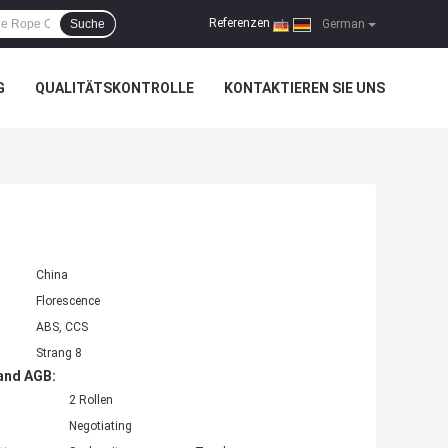
Referenzen
Suche
|
German
G
QUALITÄTSKONTROLLE
KONTAKTIEREN SIE UNS
China
Florescence
ABS, CCS
Strang 8
and AGB:
2 Rollen
Negotiating