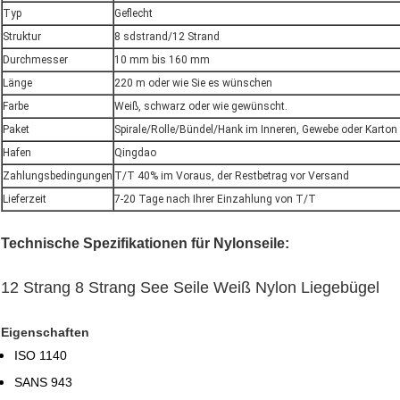
Typ
Geflecht
Struktur
8 sdstrand/12 Strand
Durchmesser
10 mm bis 160 mm
Länge
220 m oder wie Sie es wünschen
Farbe
Weiß, schwarz oder wie gewünscht.
Paket
Spirale/Rolle/Bündel/Hank im Inneren, Gewebe oder Karton
Hafen
Qingdao
Zahlungsbedingungen
T/T 40% im Voraus, der Restbetrag vor Versand
Lieferzeit
7-20 Tage nach Ihrer Einzahlung von T/T
Technische Spezifikationen für Nylonseile:
12 Strang 8 Strang See Seile Weiß Nylon Liegebügel
Eigenschaften
ISO 1140
SANS 943