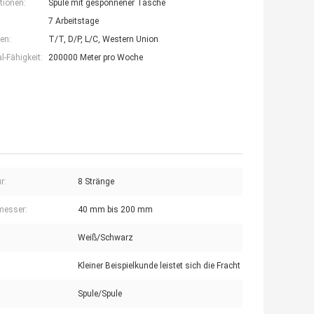
tionen:
Spule mit gesponnener Tasche
7 Arbeitstage
en:
T/T, D/P, L/C, Western Union
-Fähigkeit:
200000 Meter pro Woche
r:
8 Stränge
messer:
40 mm bis 200 mm
Weiß/Schwarz
Kleiner Beispielkunde leistet sich die Fracht
Spule/Spule