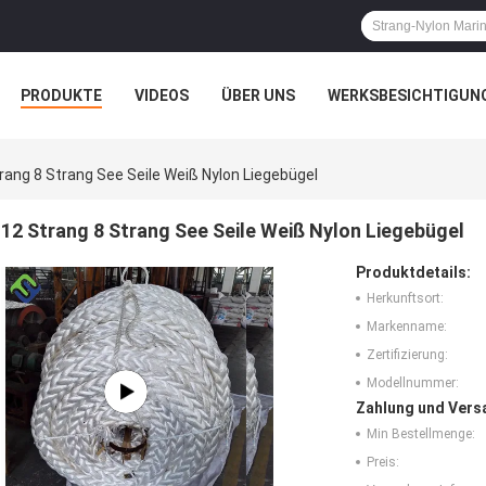
PRODUKTE
VIDEOS
ÜBER UNS
WERKSBESICHTIGUN
N
ALLE FÄLLE
rang 8 Strang See Seile Weiß Nylon Liegebügel
12 Strang 8 Strang See Seile Weiß Nylon Liegebügel
Produktdetails:
Herkunftsort:
Markenname:
Zertifizierung:
Modellnummer:
Zahlung und Vers
Min Bestellmenge:
Preis: