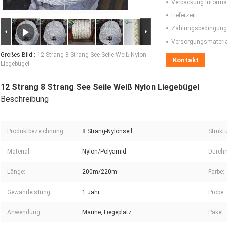
Verpackung Informa
Lieferzeit:
Zahlungsbedingung
Versorgungsmaterial
Großes Bild :
12 Strang 8 Strang See Seile Weiß Nylon
Kontakt
Liegebügel
12 Strang 8 Strang See Seile Weiß Nylon Liegebügel
Beschreibung
Produktbezeichnung:
8 Strang-Nylonseil
Struktu
Material:
Nylon/Polyamid
Durch
Länge:
200m/220m
Farbe:
Gewährleistung:
1 Jahr
Probe:
Anwendung:
Marine, Liegeplatz
Paket: