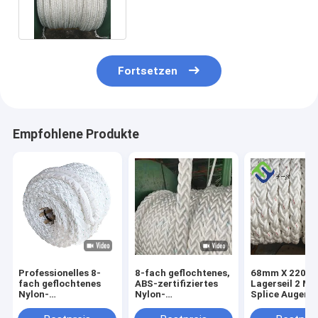
Nylon-Lagerseil Polyamid
Marine Seil
Fortsetzen
Empfohlene Produkte
Professionelles 8-
8-fach geflochtenes,
68mm X 220m 
fach geflochtenes
ABS-zertifiziertes
Lagerseil 2 Me
Nylon-
Nylon-
Splice Augen B
Festmacherseil ABS-
Festmacherseil
Enden
zertifiziertes,
220m für das
Schimmelwide