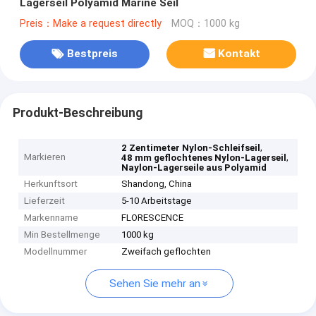
Lagerseil Polyamid Marine Seil
Preis：Make a request directly
MOQ：1000 kg
Bestpreis
Kontakt
Produkt-Beschreibung
,
2 Zentimeter Nylon-Schleifseil
Markieren
,
48 mm geflochtenes Nylon-Lagerseil
Naylon-Lagerseile aus Polyamid
Herkunftsort
Shandong, China
Lieferzeit
5-10 Arbeitstage
Markenname
FLORESCENCE
Min Bestellmenge
1000 kg
Modellnummer
Zweifach geflochten
Sehen Sie mehr an