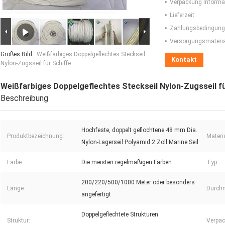
Verpackung Informa
Lieferzeit:
Zahlungsbedingung
Versorgungsmaterial
Großes Bild :
Weißfarbiges Doppelgeflechtes Steckseil
Kontakt
Nylon-Zugsseil für Schiffe
Weißfarbiges Doppelgeflechtes Steckseil Nylon-Zugsseil fü
Beschreibung
Hochfeste, doppelt geflochtene 48 mm Dia.
Produktbezeichnung:
Materia
Nylon-Lagerseil Polyamid 2 Zoll Marine Seil
Farbe:
Die meisten regelmäßigen Farben
Typ:
200/220/500/1000 Meter oder besonders
Länge:
Durch
angefertigt
Doppelgeflechtete Strukturen
Struktur:
Verpac