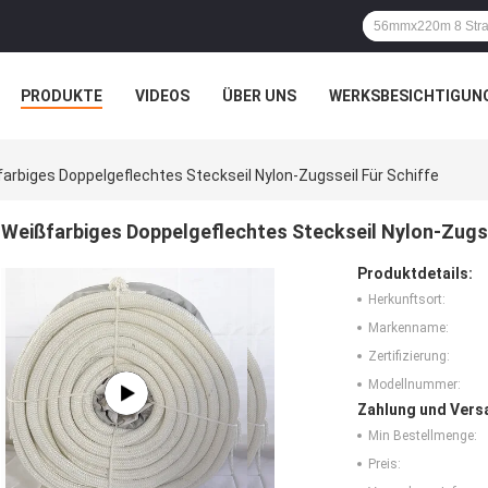
PRODUKTE
VIDEOS
ÜBER UNS
WERKSBESICHTIGUN
N
ALLE FÄLLE
arbiges Doppelgeflechtes Steckseil Nylon-Zugsseil Für Schiffe
Weißfarbiges Doppelgeflechtes Steckseil Nylon-Zugss
Produktdetails:
Herkunftsort:
Markenname:
Zertifizierung:
Modellnummer:
Zahlung und Vers
Min Bestellmenge:
Preis: