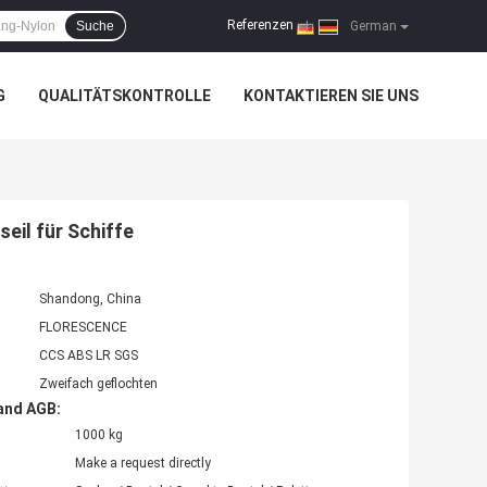
Referenzen
Suche
|
German
G
QUALITÄTSKONTROLLE
KONTAKTIEREN SIE UNS
eil für Schiffe
Shandong, China
FLORESCENCE
CCS ABS LR SGS
Zweifach geflochten
and AGB:
1000 kg
Make a request directly