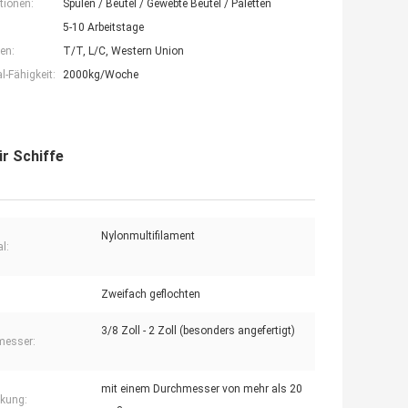
tionen:
Spulen / Beutel / Gewebte Beutel / Paletten
5-10 Arbeitstage
en:
T/T, L/C, Western Union
-Fähigkeit:
2000kg/Woche
r Schiffe
Nylonmultifilament
l:
Zweifach geflochten
3/8 Zoll - 2 Zoll (besonders angefertigt)
messer:
mit einem Durchmesser von mehr als 20
kung: