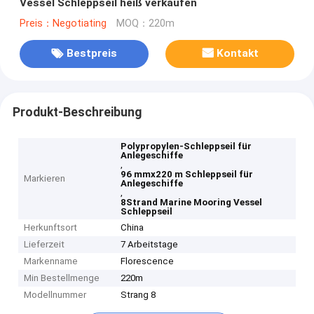
Vessel Schleppseil heiß verkaufen
Preis：Negotiating
MOQ：220m
Bestpreis
Kontakt
Produkt-Beschreibung
Polypropylen-Schleppseil für
Anlegeschiffe
,
96 mmx220 m Schleppseil für
Markieren
Anlegeschiffe
,
8Strand Marine Mooring Vessel
Schleppseil
Herkunftsort
China
Lieferzeit
7 Arbeitstage
Markenname
Florescence
Min Bestellmenge
220m
Modellnummer
Strang 8