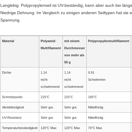
Langlebig: Polypropylenseil ist UV-beständig, kann aber auch bei länge
Niedrige Dehnung: Im Vergleich zu einigen anderen Seiltypen hat sie e
Spannung.
Material
Polyamid-
mit einem
Polypropylenmultifilament
Multifilament
Durchmesser
von mehr als
50 g
Dichte
1.14
1.14
0.91
nicht
nicht
Schwimmen
schwimmend
schwimmend
Schmelzpunkt
215°C
215°C
165°C
Abriebfestigkeit
Sehr gut.
Sehr gut.
Mittelfristig
UV-Resistenz
Sehr gut.
Sehr gut.
Mittelfristig
Temperaturbeständigkeit
120°C Max
120°C Max
70°C Max