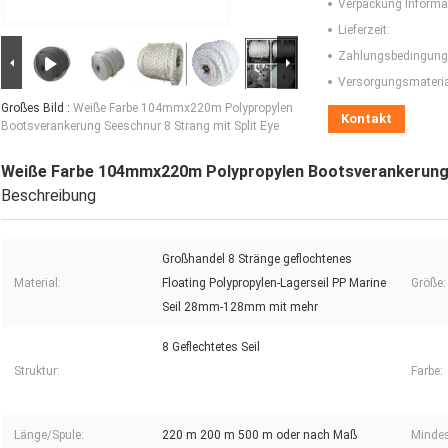
Verpackung Informa
Lieferzeit:
Zahlungsbedingung
Versorgungsmaterial
Großes Bild :
Weiße Farbe 104mmx220m Polypropylen
Kontakt
Bootsverankerung Seeschnur 8 Strang mit Split Eye
Weiße Farbe 104mmx220m Polypropylen Bootsverankerung S
Beschreibung
Großhandel 8 Stränge geflochtenes
Material:
Floating Polypropylen-Lagerseil PP Marine
Größe:
Seil 28mm-128mm mit mehr
8 Geflechtetes Seil
Struktur:
Farbe:
Länge/Spule:
220 m 200 m 500 m oder nach Maß
Mindes