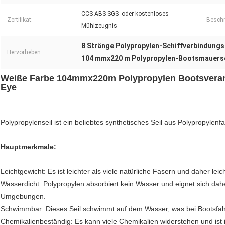
CCS ABS SGS- oder kostenloses
Zertifikat:
Beschr
Mühlzeugnis
8 Stränge Polypropylen-Schiffverbindungs
Hervorheben:
104 mmx220 m Polypropylen-Bootsmauerse
Weiße Farbe 104mmx220m Polypropylen Bootsverank
Eye
Polypropylenseil ist ein beliebtes synthetisches Seil aus Polypropylenf
Hauptmerkmale:
Leichtgewicht: Es ist leichter als viele natürliche Fasern und daher le
Wasserdicht: Polypropylen absorbiert kein Wasser und eignet sich d
Umgebungen.
Schwimmbar: Dieses Seil schwimmt auf dem Wasser, was bei Bootsfah
Chemikalienbeständig: Es kann viele Chemikalien widerstehen und is