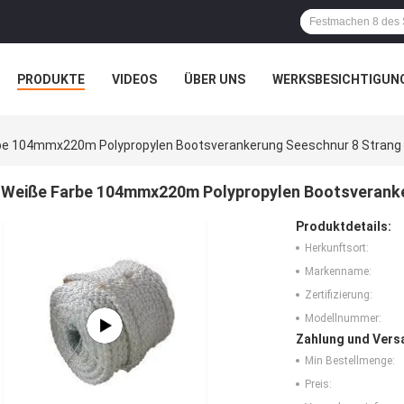
PRODUKTE
VIDEOS
ÜBER UNS
WERKSBESICHTIGUN
N
ALLE FÄLLE
be 104mmx220m Polypropylen Bootsverankerung Seeschnur 8 Strang M
Weiße Farbe 104mmx220m Polypropylen Bootsveranker
Produktdetails:
Herkunftsort:
Markenname:
Zertifizierung:
Modellnummer:
Zahlung und Vers
Min Bestellmenge:
Preis: