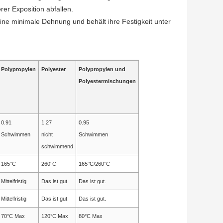
rer Exposition abfallen.
ine minimale Dehnung und behält ihre Festigkeit unter
Polypropylen
Polyester
Polypropylen und
Polyestermischungen
0.91
1.27
0.95
Schwimmen
nicht
Schwimmen
schwimmend
165°C
260°C
165°C/260°C
Mittelfristig
Das ist gut.
Das ist gut.
Mittelfristig
Das ist gut.
Das ist gut.
70°C Max
120°C Max
80°C Max