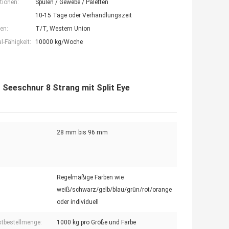
tionen:
Spulen / Gewebe / Paletten
10-15 Tage oder Verhandlungszeit
en:
T/T, Western Union
-Fähigkeit:
10000 kg/Woche
eeschnur 8 Strang mit Split Eye
28 mm bis 96 mm
Regelmäßige Farben wie
weiß/schwarz/gelb/blau/grün/rot/orange
oder individuell
tbestellmenge:
1000 kg pro Größe und Farbe