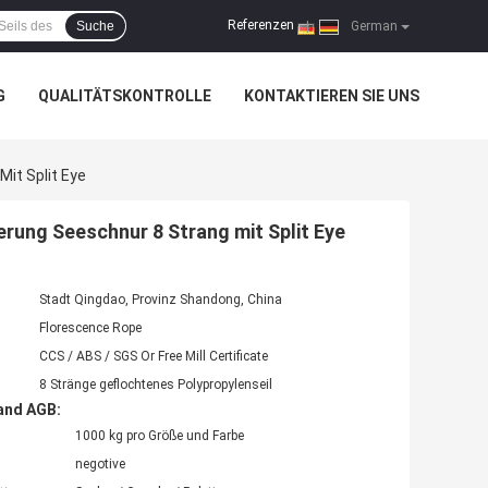
Referenzen
Suche
|
German
G
QUALITÄTSKONTROLLE
KONTAKTIEREN SIE UNS
it Split Eye
ung Seeschnur 8 Strang mit Split Eye
Stadt Qingdao, Provinz Shandong, China
Florescence Rope
CCS / ABS / SGS Or Free Mill Certificate
8 Stränge geflochtenes Polypropylenseil
and AGB:
1000 kg pro Größe und Farbe
negotive