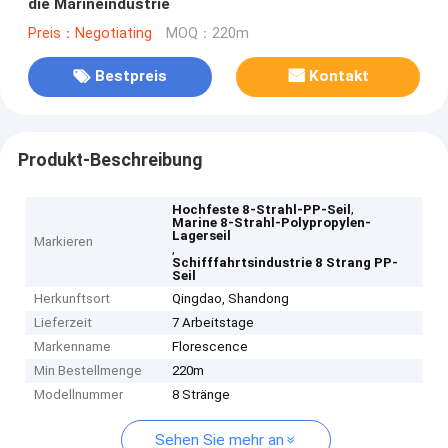
die Marineindustrie
Preis：Negotiating
MOQ：220m
Bestpreis
Kontakt
Produkt-Beschreibung
,
Hochfeste 8-Strahl-PP-Seil
Marine 8-Strahl-Polypropylen-
Lagerseil
Markieren
,
Schifffahrtsindustrie 8 Strang PP-
Seil
Herkunftsort
Qingdao, Shandong
Lieferzeit
7 Arbeitstage
Markenname
Florescence
Min Bestellmenge
220m
Modellnummer
8 Stränge
Sehen Sie mehr an