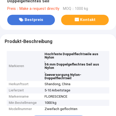
Doppelgeflechtes Seil
Preis：Make a request directly
MOQ：1000 kg
Bestpreis
Kontakt
Produkt-Beschreibung
Hochfeste Doppelflechtseile aus
Nylon
,
56 mm Doppelgeflechtes Seil aus
Markieren
Nylon
,
Seeversorgung Nylon-
Doppelflechtseil
Herkunftsort
Shandong, China
Lieferzeit
5-10 Arbeitstage
Markenname
FLORESCENCE
Min Bestellmenge
1000 kg
Modellnummer
Zweifach geflochten