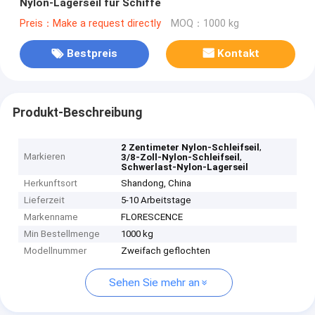
Nylon-Lagerseil für Schiffe
Preis：Make a request directly
MOQ：1000 kg
Bestpreis
Kontakt
Produkt-Beschreibung
,
2 Zentimeter Nylon-Schleifseil
Markieren
,
3/8-Zoll-Nylon-Schleifseil
Schwerlast-Nylon-Lagerseil
Herkunftsort
Shandong, China
Lieferzeit
5-10 Arbeitstage
Markenname
FLORESCENCE
Min Bestellmenge
1000 kg
Modellnummer
Zweifach geflochten
Sehen Sie mehr an