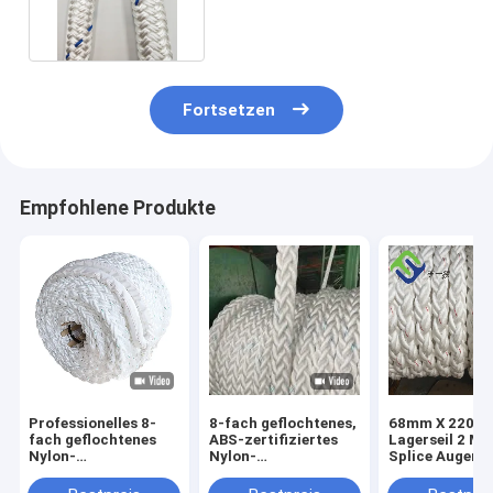
Lagerseil für Schiffe
Fortsetzen
Empfohlene Produkte
Professionelles 8-
8-fach geflochtenes,
68mm X 220m 
fach geflochtenes
ABS-zertifiziertes
Lagerseil 2 Me
Nylon-
Nylon-
Splice Augen B
Festmacherseil ABS-
Festmacherseil
Enden
zertifiziertes,
220m für das
Schimmelwide