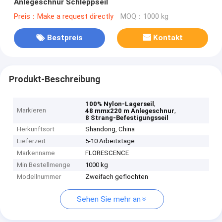
Anlegeschnur Schleppseil
Preis：Make a request directly
MOQ：1000 kg
Bestpreis
Kontakt
Produkt-Beschreibung
,
100% Nylon-Lagerseil
Markieren
,
48 mmx220 m Anlegeschnur
8 Strang-Befestigungsseil
Herkunftsort
Shandong, China
Lieferzeit
5-10 Arbeitstage
Markenname
FLORESCENCE
Min Bestellmenge
1000 kg
Modellnummer
Zweifach geflochten
Sehen Sie mehr an