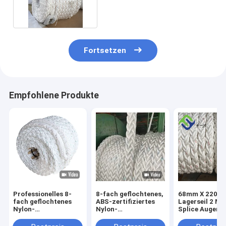
Anlegeschnur Schleppseil
Fortsetzen
Empfohlene Produkte
Professionelles 8-
8-fach geflochtenes,
68mm X 220m 
fach geflochtenes
ABS-zertifiziertes
Lagerseil 2 Me
Nylon-
Nylon-
Splice Augen B
Festmacherseil ABS-
Festmacherseil
Enden
zertifiziertes,
220m für das
Schimmelwide