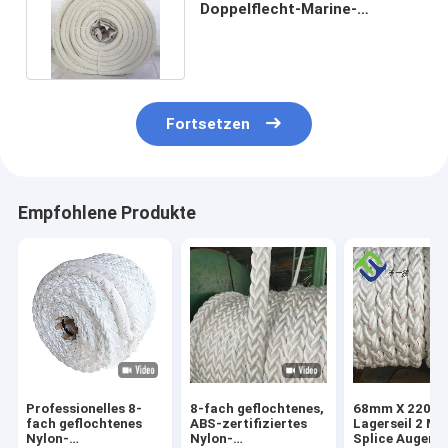
Doppelflecht-Marine-
Ankerseil / Schleppseil 2 ×
220 m
Fortsetzen
Empfohlene Produkte
Professionelles 8-
8-fach geflochtenes,
68mm X 220m 
fach geflochtenes
ABS-zertifiziertes
Lagerseil 2 Me
Nylon-
Nylon-
Splice Augen B