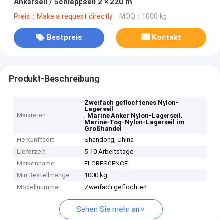
Ankerseil / Schleppseil 2 × 220 m
Preis：Make a request directly
MOQ：1000 kg
Bestpreis
Kontakt
Produkt-Beschreibung
Zweifach geflochtenes Nylon-
Lagerseil
Markieren
,
,
Marine Anker Nylon-Lagerseil
Marine-Tog-Nylon-Lagerseil im
Großhandel
Herkunftsort
Shandong, China
Lieferzeit
5-10 Arbeitstage
Markenname
FLORESCENCE
Min Bestellmenge
1000 kg
Modellnummer
Zweifach geflochten
Sehen Sie mehr an