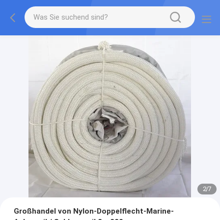
2
/
7
Großhandel von Nylon-Doppelflecht-Marine-