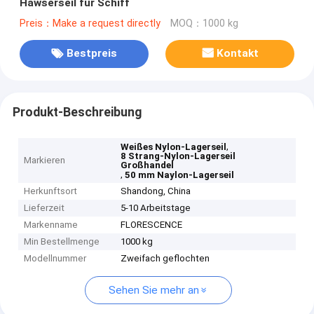
Hawserseil für Schiff
Preis：Make a request directly
MOQ：1000 kg
Bestpreis
Kontakt
Produkt-Beschreibung
,
Weißes Nylon-Lagerseil
8 Strang-Nylon-Lagerseil
Markieren
Großhandel
,
50 mm Naylon-Lagerseil
Herkunftsort
Shandong, China
Lieferzeit
5-10 Arbeitstage
Markenname
FLORESCENCE
Min Bestellmenge
1000 kg
Modellnummer
Zweifach geflochten
Sehen Sie mehr an