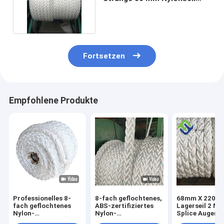
Hawserseil für Schiff
Fortsetzen
Empfohlene Produkte
Professionelles 8-
8-fach geflochtenes,
68mm X 220m 
fach geflochtenes
ABS-zertifiziertes
Lagerseil 2 Me
Nylon-
Nylon-
Splice Augen B
Festmacherseil ABS-
Festmacherseil
Enden