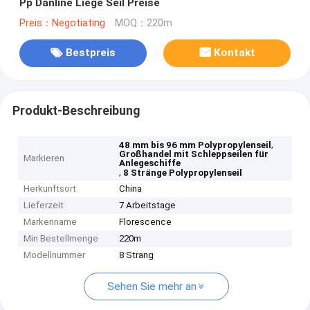
Pp Danline Liege Seil Preise
Preis：Negotiating
MOQ：220m
Bestpreis
Kontakt
Produkt-Beschreibung
,
48 mm bis 96 mm Polypropylenseil
Großhandel mit Schleppseilen für
Markieren
Anlegeschiffe
,
8 Stränge Polypropylenseil
Herkunftsort
China
Lieferzeit
7 Arbeitstage
Markenname
Florescence
Min Bestellmenge
220m
Modellnummer
8 Strang
Sehen Sie mehr an