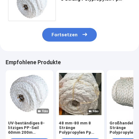
Danline Liege Seil Preise
Fortsetzen
Empfohlene Produkte
UV-beständiges 8-
48 mm-80 mm 8
Großhandel 8
litziges PP-Seil
Stränge
Stränge
60mm 200m
Polypropylen Pp
Polypropylen 
schwimmfähiges
Marine Seile Weiße
geflochtenes 